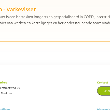
n - Varkevisser
sser is een betrokken longarts en gespecialiseerd in COPD, interstit
er van werken en korte lijntjes en het ondersteunende team vindt z
adres
Contact
derstraatweg 70
Onze
C Dokkum
stijden
Werken b