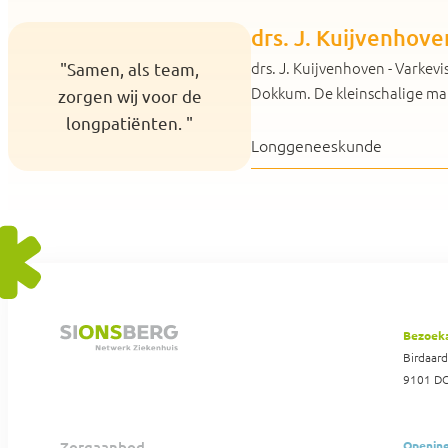
drs. J. Kuijvenhove
drs. J. Kuijvenhoven - Varkevi
"Samen, als team,
Dokkum. De kleinschalige mani
zorgen wij voor de
longpatiënten. "
Longgeneeskunde
Bezoek
Birdaar
9101 D
Zorgaanbod
Opening