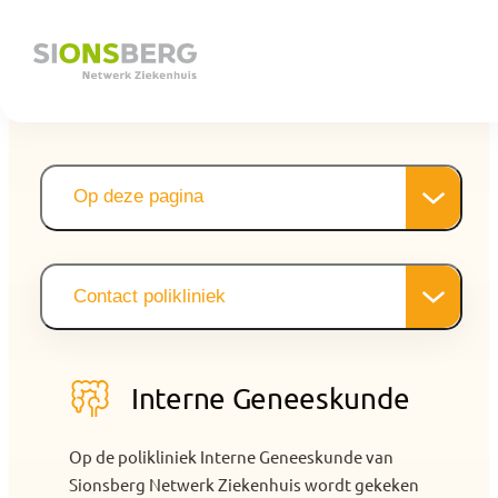
Op deze pagina
Wat doet een internist
Samenwerking in de regio
De medisch specialisten
Contact polikliniek
Vergoeding en verzekering
Patiëntenfolders
Snel naar
Interne Geneeskunde
Op de polikliniek Interne Geneeskunde van
Sionsberg Netwerk Ziekenhuis wordt gekeken