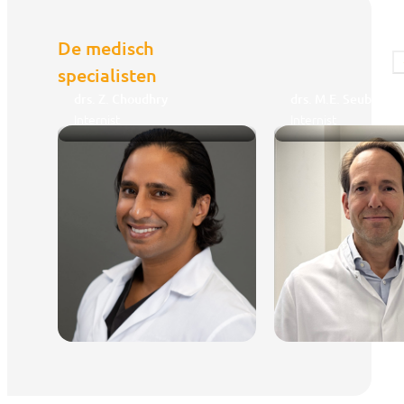
De medisch
specialisten
drs. Z. Choudhry
drs. M.E. Seubert
Internist
Internist