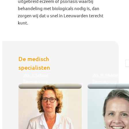
uitgebreid eczeem of psoriasis waarbij
behandeling met biologicals nodig is, dan
zorgen wij dat u snel in Leeuwarden terecht
kunt.
De medisch
specialisten
drs. J. Schuur
drs. N. Molders
Dermatoloog
Dermatoloog