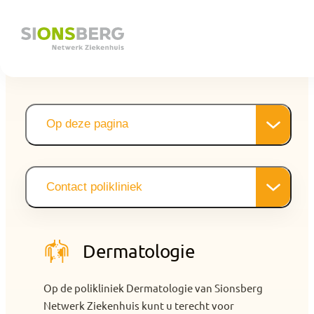
Op deze pagina
Wat doen wij
Samenwerking in de regio
De medisch specialisten
Contact polikliniek
Vergoeding en verzekering
Snel naar
Dermatologie
Op de polikliniek Dermatologie van Sionsberg
Netwerk Ziekenhuis kunt u terecht voor