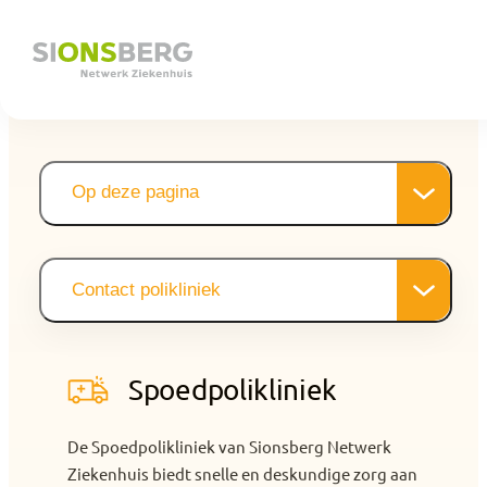
Op deze pagina
Wat doen wij
Samenwerking in de regio
De medisch specialisten
Contact polikliniek
Vergoeding en verzekering
Snel naar
Spoedpolikliniek
De Spoedpolikliniek van Sionsberg Netwerk
Ziekenhuis biedt snelle en deskundige zorg aan