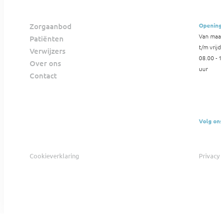
Zorgaanbod
Opening
Van ma
Patiënten
t/m vrij
Verwijzers
08.00 - 
Over ons
uur
Contact
Volg on
Cookieverklaring
Privacy