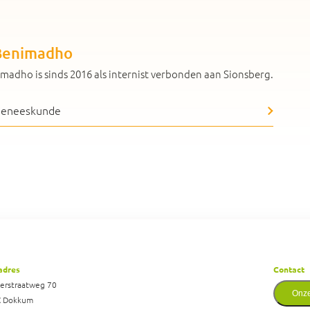
 Benimadho
nimadho is sinds 2016 als internist verbonden aan Sionsberg.
Geneeskunde
adres
Contact
derstraatweg 70
Onze
C Dokkum