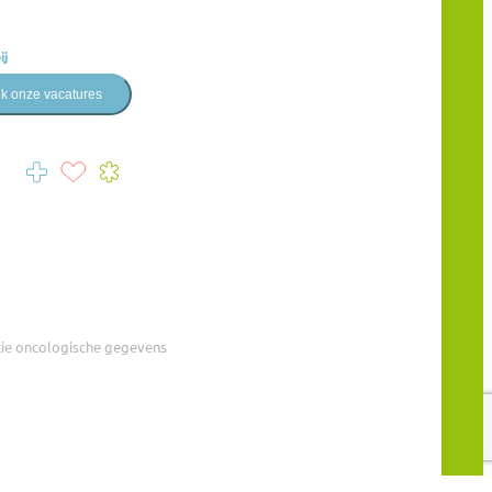
ij
jk onze vacatures
tie oncologische gegevens