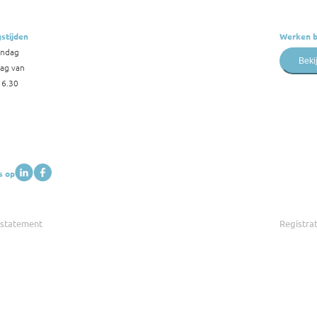
stijden
Werken b
andag
Beki
dag van
16.30
s op
 statement
Registra